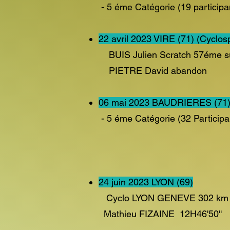
- 5 éme Catégorie (19 pa
22 avril 2023 VIRE (71) (Cyclo
BUIS Julien Scratch 57éme sur
PIETRE David abandon
06 mai 2023 BAUDRIERES (71
- 5 éme Catégorie (32 
SAUVAGE S
BROSSELIN
24 juin 2023 LYON (69)
Cyclo LYON GENEVE 302 km p
Mathieu FIZAINE 12H46'50''