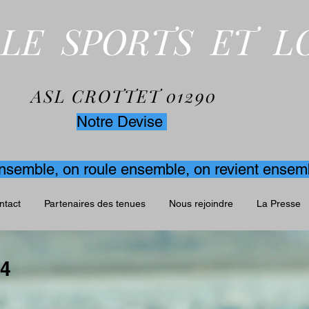
LE SPORTS ET LO
ASL CROTTET 01290
Notre Devise
nsemble, on roule ensemble, on revient ensem
ontact
Partenaires des tenues
Nous rejoindre
La Presse
24