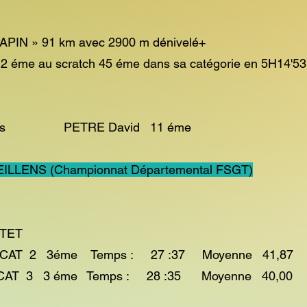
 PAPIN » 91 km avec 2900 m dénivelé+
éme au scratch 45 éme dans sa catégorie en 5H14'53'
ticipants PETRE David 11 éme
EILLENS (Championnat Départemental FSGT)
TTET
al CAT 2 3éme Temps : 27 :37 Moyenne 41,87
n CAT 3 3 éme Temps : 28 :35 Moyenne 40,00