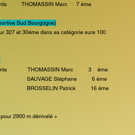
rticipants THOMASSIN Marc 7 éme
sportive Sud Bourgogne)
 327 et 30éme dans sa catégorie sure 100
)
Participants THOMASSIN Marc 3 éme
téphane 6 éme
 Patrick 16 éme
our 2900 m dénivelé +