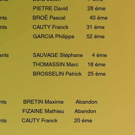
David 28 éme
participants BROË Pascal 40 éme
participants CAUTY Franck 31 éme
ilippe 52 éme
participants SAUVAGE Stéphane 4 éme
N Marc 18 éme
N Patrick 25 é
rticipants BRETIN Maxime Abandon
thieu Abandon
rticipants CAUTY Franck 20 éme