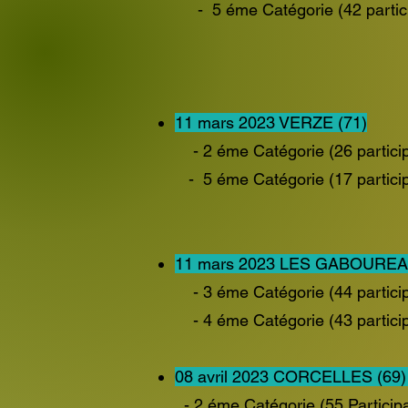
- 5 éme Catégorie (42 pa
BROSSELIN 
SAUVAGE S
11 mars 2023 VERZE (71)
- 2 éme Catégorie (2
- 5 éme Catégorie (17
11 mars 2023 LES GABOUREA
- 3 éme Catégorie (44 p
- 4 éme Catégorie (43 
08 avril 2023 CORCELLES (69
- 2 éme Catégorie (55 