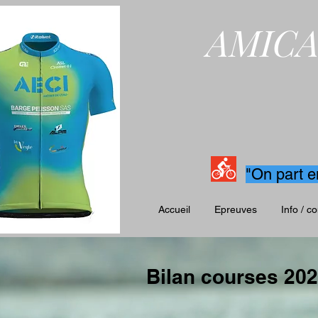
AMICA
"On part e
Accueil
Epreuves
Info / c
Bilan courses 20