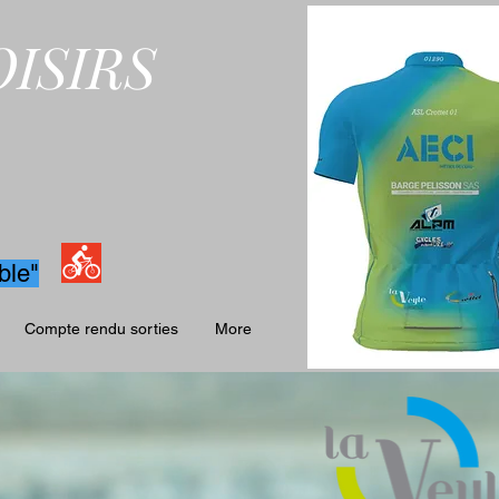
ISIRS
ble"
Compte rendu sorties
More