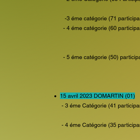
PIETRE 
-3 éme catégorie (71 
- 4 éme catégorie (60 
GARCIA Ph
- 5 éme catégorie (50) 
THOMASSI
BROSSELI
15 avril 2023 DOMARTIN (01)
- 3 éme Catégorie (41 pa
FIZAINE Ma
- 4 éme Catégorie (35 pa