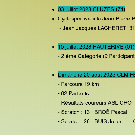
03 juillet 2023 CLUZES (74)
Cyclosportive « la Jean Pierre
- Jean Jacques LACHERET 312 
15 juillet 2023 HAUTERIVE (01)
- 2 éme Catégorie (9 Par
Dimanche 20 aout 2023 CLM F
- Parcours 19 km
- 82 Partants
- Résultats coureurs ASL CRO
- Scratch : 13 BROË Pasc
- Scratch : 26 BUIS Julie