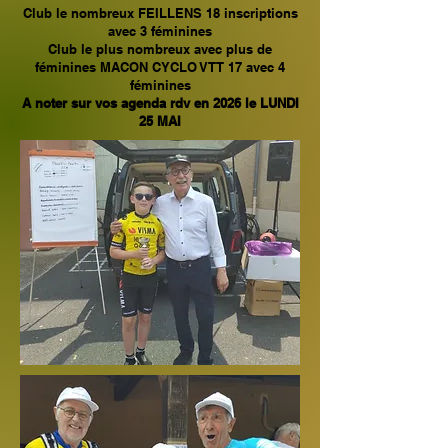
Club le nombreux FEILLENS 18 inscriptions
avec 3 féminines
Club le plus nombreux avec plus de
féminines MACON CYCLO VTT 17 avec 4
féminines
A noter sur vos agenda rdv en 2026 le LUNDI
25 MAI