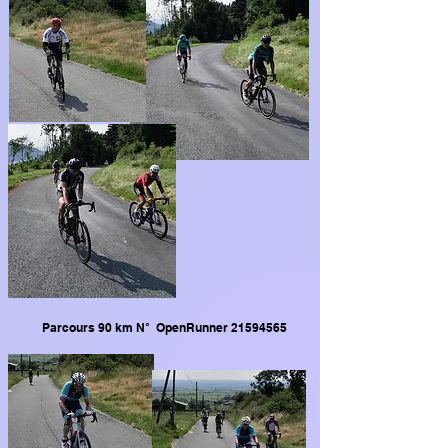
Parcours 90 km N° OpenRunner
21594565