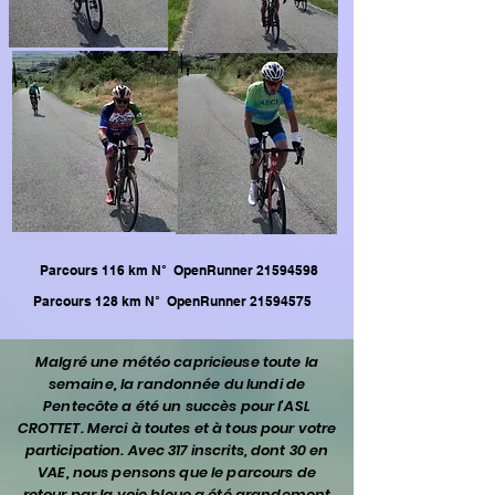
Parcours 116 km N° OpenRunner
21594598
Parcours 128 km N° OpenRunner
21594575
Malgré une météo capricieuse toute la
semaine, la randonnée du lundi de
Pentecôte a été un succès pour l'ASL
CROTTET. Merci à toutes et à tous pour votre
participation. Avec 317 inscrits, dont 30 en
VAE, nous pensons que le parcours de
retour par la voie bleue a été grandement