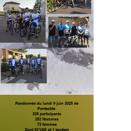
Randonnée du lundi 9 juin 2025 de
Pentecôte
325 participants
252 Hommes
73 femmes
Dont 52 VAE et 1 tandem