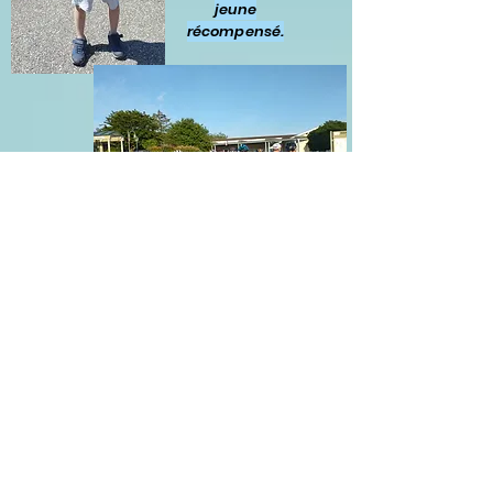
jeune
récompensé.