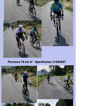
Parcours 76 km N° OpenRunner
21594557