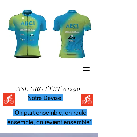
AMICALE SPORTS
ET LOISIRS
ASL CROTTET 01290
Notre Devise
"On part ensemble, on roule
ensemble, on revient ensemble"